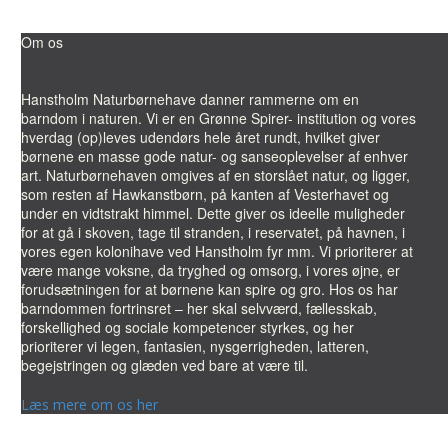
Om os
Hanstholm Naturbørnehave danner rammerne om en
barndom i naturen. Vi er en Grønne Spirer- institution og vores
hverdag (op)leves udendørs hele året rundt, hvilket giver
børnene en masse gode natur- og sanseoplevelser af enhver
art. Naturbørnehaven omgives af en storslået natur, og ligger,
som resten af Hawkanstbørn, på kanten af Vesterhavet og
under en vidtstrakt himmel. Dette giver os ideelle muligheder
for at gå i skoven, tage til stranden, i reservatet, på havnen, i
vores egen kolonihave ved Hanstholm fyr mm. Vi prioriterer at
være mange voksne, da tryghed og omsorg, i vores øjne, er
forudsætningen for at børnene kan spire og gro. Hos os har
barndommen fortrinsret – her skal selvværd, fællesskab,
forskellighed og sociale kompetencer styrkes, og her
prioriterer vi legen, fantasien, nysgerrigheden, latteren,
begejstringen og glæden ved bare at være til.
Læs mere om os her