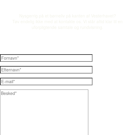
Nysgerrig på et børneliv på kanten af Vesterhavet?
Tøv endelig ikke med at kontakte os. Vi står altid klar til en
uforpligtende samtale og rundvisning.