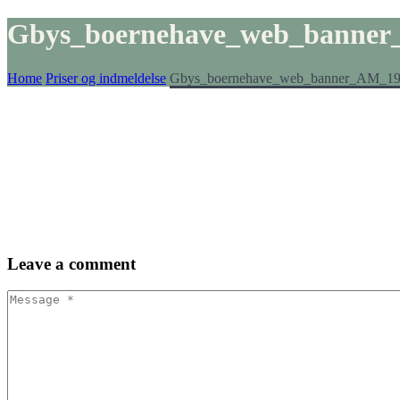
Gbys_boernehave_web_banner
Home
Priser og indmeldelse
Gbys_boernehave_web_banner_AM_19
Leave
a comment