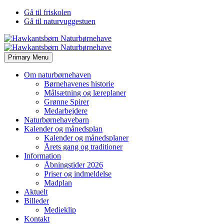
Gå til friskolen
Gå til naturvuggestuen
Primary Menu
Om naturbørnehaven
Børnehavenes historie
Målsætning og læreplaner
Grønne Spirer
Medarbejdere
Naturbørnehavebarn
Kalender og månedsplan
Kalender og månedsplaner
Årets gang og traditioner
Information
Åbningstider 2026
Priser og indmeldelse
Madplan
Aktuelt
Billeder
Medieklip
Kontakt