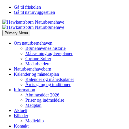
Gå til friskolen
Gå til naturvuggestuen
Primary Menu
Om naturbørnehaven
Børnehavenes historie
Målsætning og læreplaner
Grønne Spirer
Medarbejdere
Naturbørnehavebarn
Kalender og månedsplan
Kalender og månedsplaner
Årets gang og traditioner
Information
Åbningstider 2026
Priser og indmeldelse
Madplan
Aktuelt
Billeder
Medieklip
Kontakt