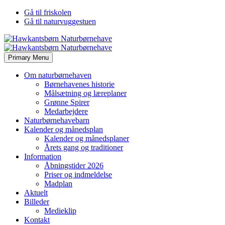
Gå til friskolen
Gå til naturvuggestuen
Primary Menu
Om naturbørnehaven
Børnehavenes historie
Målsætning og læreplaner
Grønne Spirer
Medarbejdere
Naturbørnehavebarn
Kalender og månedsplan
Kalender og månedsplaner
Årets gang og traditioner
Information
Åbningstider 2026
Priser og indmeldelse
Madplan
Aktuelt
Billeder
Medieklip
Kontakt