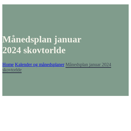
Månedsplan januar
2024 skovtorlde
Home
Kalender og månedsplaner
Månedsplan januar 2024
skovtorlde