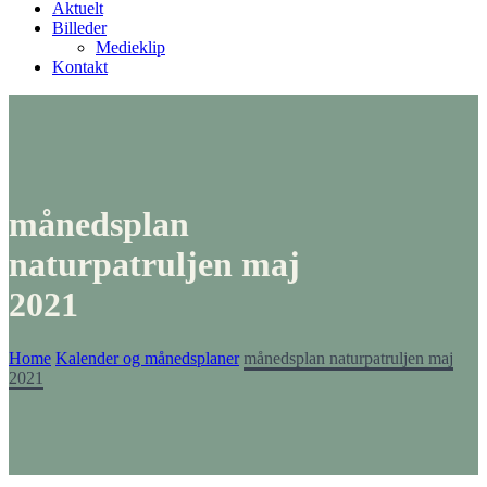
Aktuelt
Billeder
Medieklip
Kontakt
månedsplan
naturpatruljen maj
2021
Home
Kalender og månedsplaner
månedsplan naturpatruljen maj
2021