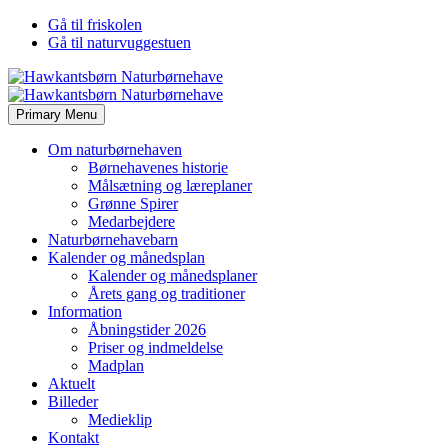
Gå til friskolen
Gå til naturvuggestuen
Primary Menu
Om naturbørnehaven
Børnehavenes historie
Målsætning og læreplaner
Grønne Spirer
Medarbejdere
Naturbørnehavebarn
Kalender og månedsplan
Kalender og månedsplaner
Årets gang og traditioner
Information
Åbningstider 2026
Priser og indmeldelse
Madplan
Aktuelt
Billeder
Medieklip
Kontakt