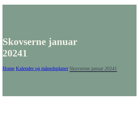
Skovserne januar
20241
Home
Kalender og månedsplaner
Skovserne januar 20241