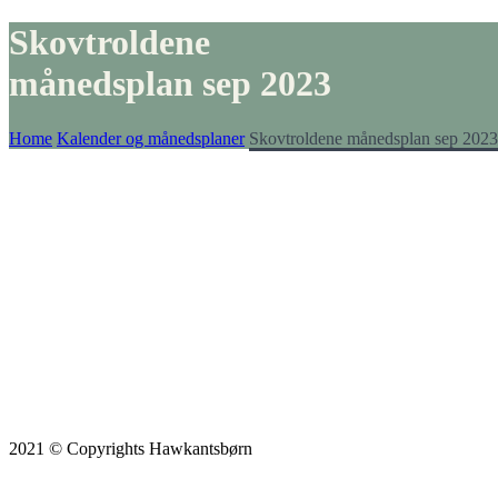
Skovtroldene
månedsplan sep 2023
Home
Kalender og månedsplaner
Skovtroldene månedsplan sep 2023
2021 © Copyrights Hawkantsbørn