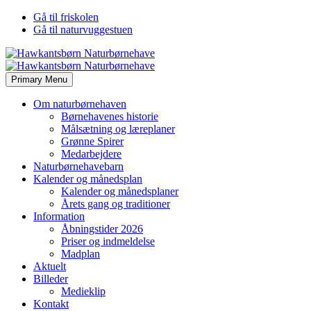
Gå til friskolen
Gå til naturvuggestuen
Primary Menu
Om naturbørnehaven
Børnehavenes historie
Målsætning og læreplaner
Grønne Spirer
Medarbejdere
Naturbørnehavebarn
Kalender og månedsplan
Kalender og månedsplaner
Årets gang og traditioner
Information
Åbningstider 2026
Priser og indmeldelse
Madplan
Aktuelt
Billeder
Medieklip
Kontakt