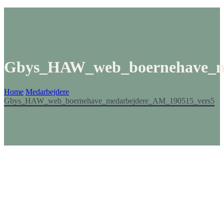
Gbys_HAW_web_boernehave_m
Home
Medarbejdere
Gbys_HAW_web_boernehave_medarbejdere_AM_190515_vers5