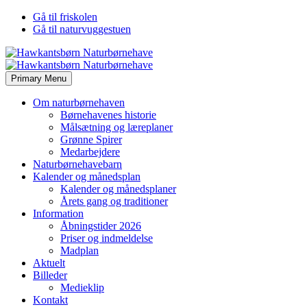
Gå til friskolen
Gå til naturvuggestuen
Primary Menu
Om naturbørnehaven
Børnehavenes historie
Målsætning og læreplaner
Grønne Spirer
Medarbejdere
Naturbørnehavebarn
Kalender og månedsplan
Kalender og månedsplaner
Årets gang og traditioner
Information
Åbningstider 2026
Priser og indmeldelse
Madplan
Aktuelt
Billeder
Medieklip
Kontakt